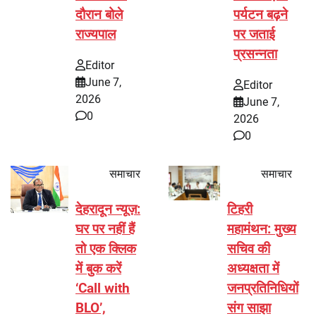
दौरान बोले
पर्यटन बढ़ने
राज्यपाल
पर जताई
प्रसन्नता
Editor
June 7,
Editor
2026
June 7,
0
2026
0
समाचार
समाचार
देहरादून न्यूज़:
टिहरी
घर पर नहीं हैं
महामंथन: मुख्य
तो एक क्लिक
सचिव की
में बुक करें
अध्यक्षता में
‘Call with
जनप्रतिनिधियों
BLO’,
संग साझा