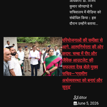
अधिकारी डॉ. विजय
कुमार जोगदण्डे ने
सचिवालय में मीडिया को
संबोधित किया। इस
दौरान उन्होंने बताया…
परियोजनाओं की समीक्षा से
आगे, आत्मनिर्भरता की ओर
कदम: चम्बा में रीप और
जैविक आउटलेट की
सफलता देख बोले मुख्य
सचिव—‘ग्रामीण
अर्थव्यवस्था को बनाएं और
सुदृढ़’
Editor
June 5, 2026