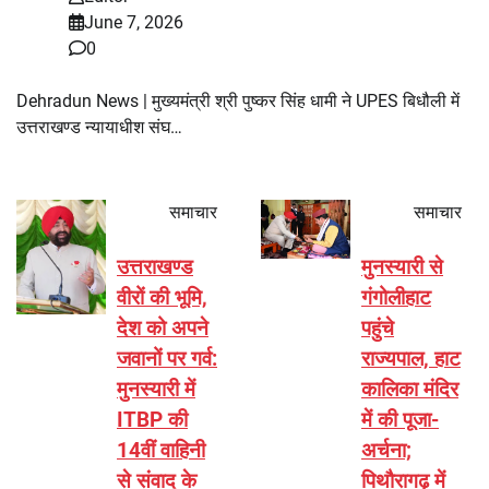
June 7, 2026
0
Dehradun News | मुख्यमंत्री श्री पुष्कर सिंह धामी ने UPES बिधौली में
उत्तराखण्ड न्यायाधीश संघ…
समाचार
समाचार
उत्तराखण्ड
मुनस्यारी से
वीरों की भूमि,
गंगोलीहाट
देश को अपने
पहुंचे
जवानों पर गर्व:
राज्यपाल, हाट
मुनस्यारी में
कालिका मंदिर
ITBP की
में की पूजा-
14वीं वाहिनी
अर्चना;
से संवाद के
पिथौरागढ़ में