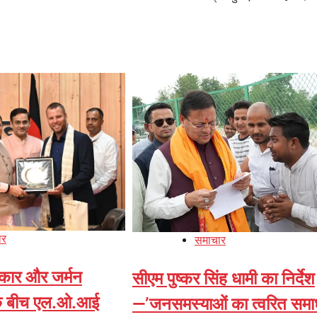
ार
समाचार
रकार और जर्मन
सीएम पुष्कर सिंह धामी का निर्देश
के बीच एल.ओ.आई
—’जनसमस्याओं का त्वरित समा