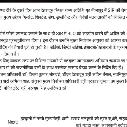
्ड दौरे के दूसरे दिन आज देहरादून स्थित राज्य अतिथि गृह बीजापुर में SIR की तैया
ख्य उद्देश्य “एब्सेंट, शिफ्टेड, डेथ, डूप्लीकेट और विदेशी मतदाताओं“ को चिन्हित
ासपोर्ट फोटो उपलब्ध कराने के साथ ही SIR में BLO को सहयोग करने की अपील क
विस्तृत प्रस्तुतीकरण दिया। इस दौरान उन्होंने मुख्य निर्वाचन आयुक्त को अवगत क
के प्रिंटिंग की तैयारी पूर्ण हो चुकी है। डीईओ, डिप्टी डीईओ, ईआरओ/एईआरओ के प्र
ण गतिमान है।
ण के लिए व्यापक स्तर पर विभिन्न माध्यमों से मतदाता जागरूकता अभियान चलाया जा 
ईआरओ को राजनीतिक दलों के साथ प्रत्येक सप्ताह बैठक करने के निर्देश दिए हैं।
र्वाचन अधिकारी डॉ. विजय कुमार जोगदंडे, डीएम देहरादून श्री सविन बंसल, नवनियुक
श्री अभिनव शाह, संयुक्त मुख्य निर्वाचन अधिकारी श्री प्रकाश दुम्का, उप मुख्य न
मजिस्ट्रेट श्री प्रत्यूष सिंह उपस्थित रहे।
हल्द्वानी में गरजे मुख्यमंत्री धामी: खराब नलकूपों को तुरंत सुधारें, सड़
Next:
करें गड्ढा मुक्त; लापरवाही बर्दाश्