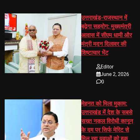
उत्तराखंड-राजस्थान में
बढ़ेगा सहयोग: मुख्यमंत्री
आवास में सीएम धामी और
मंत्री मदन दिलावर की
शिष्टाचार भेंट
Editor
June 2, 2026
0
मेहनत को मिला मुकाम:
उत्तराखंड में देश के सबसे
सख्त नकल विरोधी कानून
के दम पर सिर्फ मेरिट से
मिल रहा युवाओं को हक