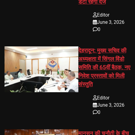
डेटा रहेगा दर्ज
Editor
June 3, 2026
0
देहरादून: मुख्य सचिव की
अध्यक्षता में सिंगल विंडो
समिति की 65वीं बैठक, नए
निवेश प्रस्तावों को मिली
संस्तुति
Editor
June 3, 2026
0
मानसून की चुनौती के बीच