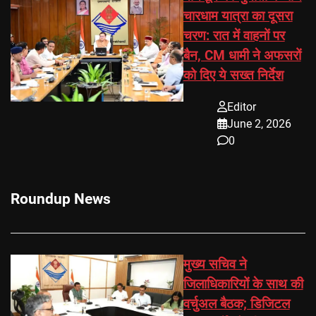
चारधाम यात्रा का दूसरा
चरण: रात में वाहनों पर
बैन, CM धामी ने अफसरों
को दिए ये सख्त निर्देश
Editor
June 2, 2026
0
Roundup News
मुख्य सचिव ने
जिलाधिकारियों के साथ की
वर्चुअल बैठक; डिजिटल