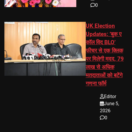
0
UK Election
Updates: ‘बुक ए
कॉल विद BLO’
फीचर से एक क्लिक
पर मिलेगी मदद, 79
लाख से अधिक
मतदाताओं को बटेंगे
गणना फॉर्म
Editor
June 5,
2026
0