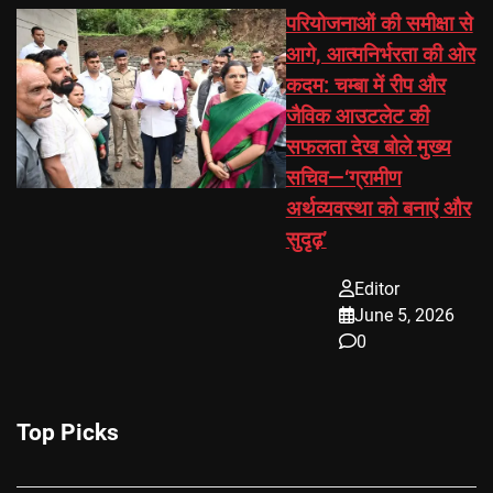
परियोजनाओं की समीक्षा से
आगे, आत्मनिर्भरता की ओर
कदम: चम्बा में रीप और
जैविक आउटलेट की
सफलता देख बोले मुख्य
सचिव—‘ग्रामीण
अर्थव्यवस्था को बनाएं और
सुदृढ़’
Editor
June 5, 2026
0
Top Picks