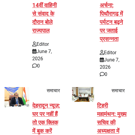
14वीं वाहिनी
अर्चना;
से संवाद के
पिथौरागढ़ में
दौरान बोले
पर्यटन बढ़ने
राज्यपाल
पर जताई
प्रसन्नता
Editor
June 7,
Editor
2026
June 7,
0
2026
0
समाचार
समाचार
देहरादून न्यूज़:
टिहरी
घर पर नहीं हैं
महामंथन: मुख्य
तो एक क्लिक
सचिव की
में बुक करें
अध्यक्षता में