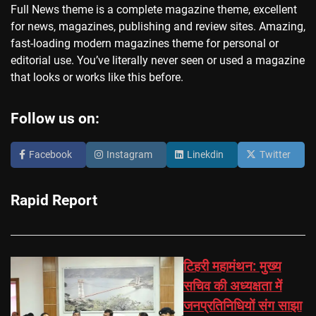
Full News theme is a complete magazine theme, excellent
for news, magazines, publishing and review sites. Amazing,
fast-loading modern magazines theme for personal or
editorial use. You’ve literally never seen or used a magazine
that looks or works like this before.
Follow us on:
Facebook
Instagram
Linekdin
Twitter
Rapid Report
टिहरी महामंथन: मुख्य
सचिव की अध्यक्षता में
जनप्रतिनिधियों संग साझा