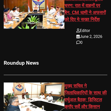
चरण: रात में वाहनों पर
बैन, CM धामी ने अफसरों
को दिए ये सख्त निर्देश
Editor
June 2, 2026
0
Roundup News
मुख्य सचिव ने
जिलाधिकारियों के साथ की
वर्चुअल बैठक; डिजिटल
क्रॉप सर्वे और किसान