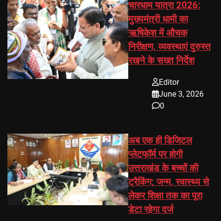
चारधाम यात्रा 2026:
मुख्यमंत्री धामी का
ऋषिकेश में औचक
निरीक्षण, व्यवस्थाएं दुरुस्त
रखने के सख्त निर्देश
Editor
June 3, 2026
0
अब एक ही डिजिटल
प्लेटफॉर्म पर होगी
उत्तराखंड के बच्चों की
ट्रैकिंग; जन्म, स्वास्थ्य से
लेकर शिक्षा तक का पूरा
डेटा रहेगा दर्ज