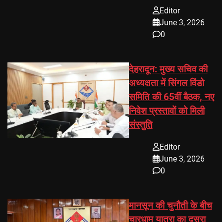
Editor
June 3, 2026
0
देहरादून: मुख्य सचिव की
अध्यक्षता में सिंगल विंडो
समिति की 65वीं बैठक, नए
निवेश प्रस्तावों को मिली
संस्तुति
Editor
June 3, 2026
0
मानसून की चुनौती के बीच
चारधाम यात्रा का दूसरा