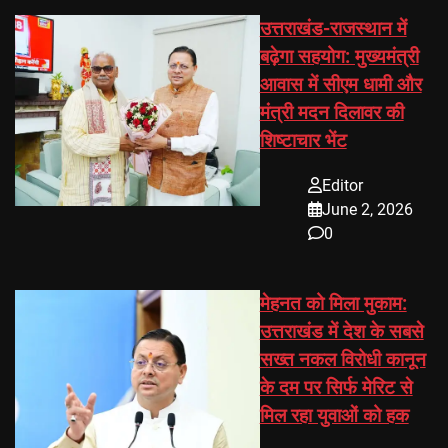
उत्तराखंड-राजस्थान में
बढ़ेगा सहयोग: मुख्यमंत्री
आवास में सीएम धामी और
मंत्री मदन दिलावर की
शिष्टाचार भेंट
Editor
June 2, 2026
0
मेहनत को मिला मुकाम:
उत्तराखंड में देश के सबसे
सख्त नकल विरोधी कानून
के दम पर सिर्फ मेरिट से
मिल रहा युवाओं को हक