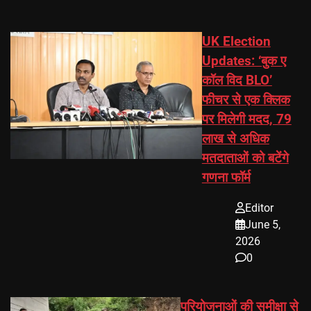
UK Election
Updates: ‘बुक ए
कॉल विद BLO’
फीचर से एक क्लिक
पर मिलेगी मदद, 79
लाख से अधिक
मतदाताओं को बटेंगे
गणना फॉर्म
Editor
June 5,
2026
0
परियोजनाओं की समीक्षा से