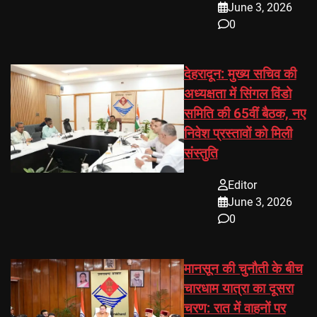
June 3, 2026
0
देहरादून: मुख्य सचिव की
अध्यक्षता में सिंगल विंडो
समिति की 65वीं बैठक, नए
निवेश प्रस्तावों को मिली
संस्तुति
Editor
June 3, 2026
0
मानसून की चुनौती के बीच
चारधाम यात्रा का दूसरा
चरण: रात में वाहनों पर