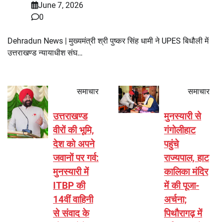
June 7, 2026
0
Dehradun News | मुख्यमंत्री श्री पुष्कर सिंह धामी ने UPES बिधौली में
उत्तराखण्ड न्यायाधीश संघ…
समाचार
समाचार
उत्तराखण्ड
मुनस्यारी से
वीरों की भूमि,
गंगोलीहाट
देश को अपने
पहुंचे
जवानों पर गर्व:
राज्यपाल, हाट
मुनस्यारी में
कालिका मंदिर
ITBP की
में की पूजा-
14वीं वाहिनी
अर्चना;
से संवाद के
पिथौरागढ़ में