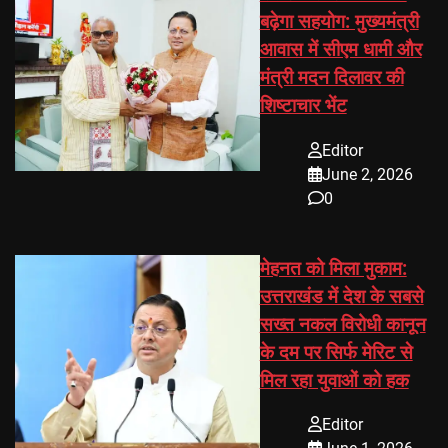
बढ़ेगा सहयोग: मुख्यमंत्री
आवास में सीएम धामी और
मंत्री मदन दिलावर की
शिष्टाचार भेंट
Editor
June 2, 2026
0
मेहनत को मिला मुकाम:
उत्तराखंड में देश के सबसे
सख्त नकल विरोधी कानून
के दम पर सिर्फ मेरिट से
मिल रहा युवाओं को हक
Editor