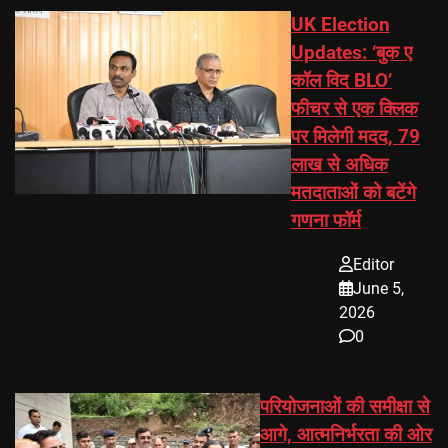
UK Election
Updates: ‘बुक ए
कॉल विद BLO’
फीचर से एक क्लिक
पर मिलेगी मदद, 79
लाख से अधिक
मतदाताओं को बटेंगे
गणना फॉर्म
Editor
June 5,
2026
0
परियोजनाओं की समीक्षा से
आगे, आत्मनिर्भरता की ओर