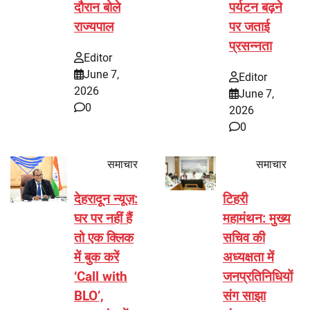
दौरान बोले
पर्यटन बढ़ने
राज्यपाल
पर जताई
प्रसन्नता
Editor
June 7,
Editor
2026
June 7,
0
2026
0
समाचार
समाचार
देहरादून न्यूज़:
टिहरी
घर पर नहीं हैं
महामंथन: मुख्य
तो एक क्लिक
सचिव की
में बुक करें
अध्यक्षता में
‘Call with
जनप्रतिनिधियों
BLO’,
संग साझा