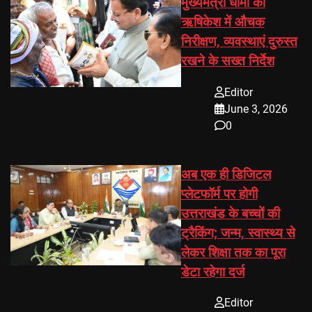
मुख्यमंत्री धामी का
ऋषिकेश में औचक
निरीक्षण, व्यवस्थाएं दुरुस्त
रखने के सख्त निर्देश
Editor
June 3, 2026
0
अब एक ही डिजिटल
प्लेटफॉर्म पर होगी
उत्तराखंड के बच्चों की
ट्रैकिंग; जन्म, स्वास्थ्य से
लेकर शिक्षा तक का पूरा
डेटा रहेगा दर्ज
Editor