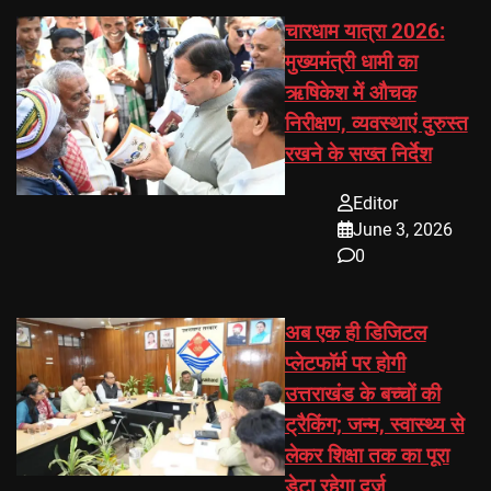
चारधाम यात्रा 2026:
मुख्यमंत्री धामी का
ऋषिकेश में औचक
निरीक्षण, व्यवस्थाएं दुरुस्त
रखने के सख्त निर्देश
Editor
June 3, 2026
0
अब एक ही डिजिटल
प्लेटफॉर्म पर होगी
उत्तराखंड के बच्चों की
ट्रैकिंग; जन्म, स्वास्थ्य से
लेकर शिक्षा तक का पूरा
डेटा रहेगा दर्ज