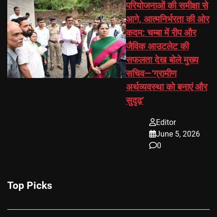
परियोजनाओं की समीक्षा से
आगे, आत्मनिर्भरता की ओर
कदम: चम्बा में रीप और
जैविक आउटलेट की
सफलता देख बोले मुख्य
सचिव—‘ग्रामीण
अर्थव्यवस्था को बनाएं और
सुदृढ़’
Editor
June 5, 2026
0
Top Picks