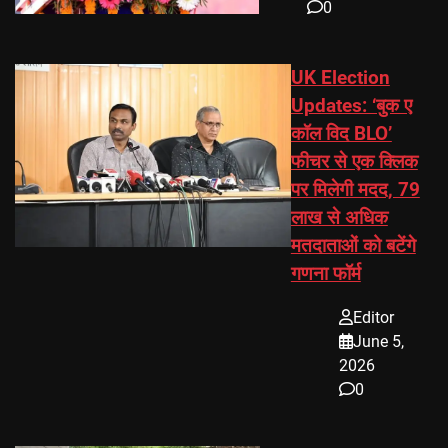
0
UK Election
Updates: ‘बुक ए
कॉल विद BLO’
फीचर से एक क्लिक
पर मिलेगी मदद, 79
लाख से अधिक
मतदाताओं को बटेंगे
गणना फॉर्म
Editor
June 5,
2026
0