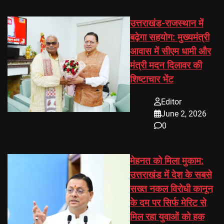
उत्तराखंड-राजस्थान में
बढ़ेगा सहयोग: मुख्यमंत्री
आवास में सीएम धामी और
मंत्री मदन दिलावर की
शिष्टाचार भेंट
Editor
June 2, 2026
0
मेहनत को मिला मुकाम:
उत्तराखंड में देश के सबसे
सख्त नकल विरोधी कानून
के दम पर सिर्फ मेरिट से
मिल रहा युवाओं को हक