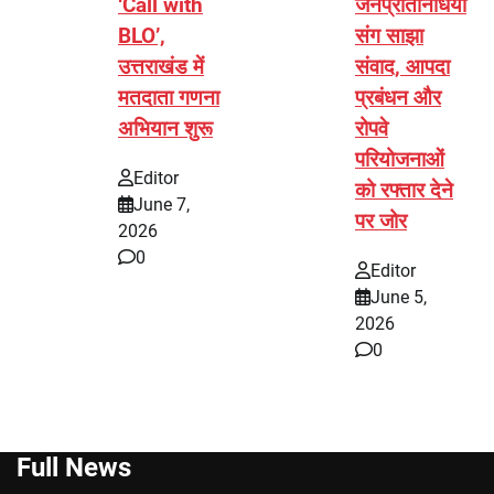
‘Call with
जनप्रतिनिधियों
BLO’,
संग साझा
उत्तराखंड में
संवाद, आपदा
मतदाता गणना
प्रबंधन और
अभियान शुरू
रोपवे
परियोजनाओं
Editor
को रफ्तार देने
June 7,
पर जोर
2026
0
Editor
June 5,
2026
0
Full News