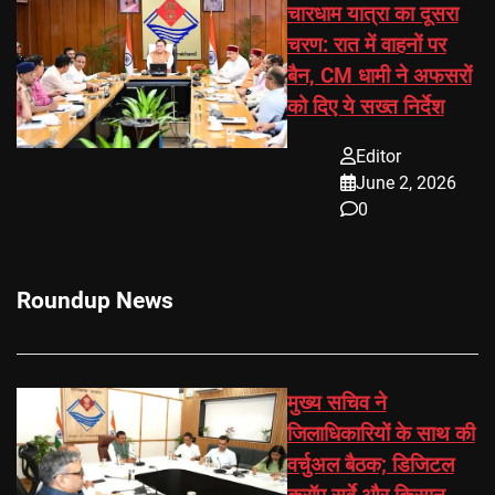
चारधाम यात्रा का दूसरा
चरण: रात में वाहनों पर
बैन, CM धामी ने अफसरों
को दिए ये सख्त निर्देश
Editor
June 2, 2026
0
Roundup News
मुख्य सचिव ने
जिलाधिकारियों के साथ की
वर्चुअल बैठक; डिजिटल