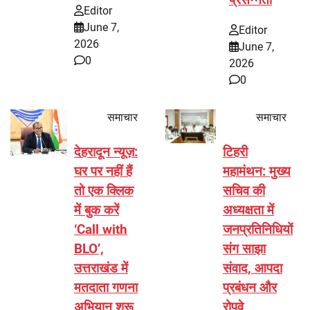
Editor
June 7,
Editor
2026
June 7,
0
2026
0
समाचार
समाचार
देहरादून न्यूज़:
टिहरी
घर पर नहीं हैं
महामंथन: मुख्य
तो एक क्लिक
सचिव की
में बुक करें
अध्यक्षता में
‘Call with
जनप्रतिनिधियों
BLO’,
संग साझा
उत्तराखंड में
संवाद, आपदा
मतदाता गणना
प्रबंधन और
अभियान शुरू
रोपवे