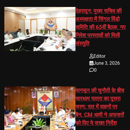
देहरादून: मुख्य सचिव की
अध्यक्षता में सिंगल विंडो
समिति की 65वीं बैठक, नए
निवेश प्रस्तावों को मिली
संस्तुति
Editor
June 3, 2026
0
मानसून की चुनौती के बीच
चारधाम यात्रा का दूसरा
चरण: रात में वाहनों पर
बैन, CM धामी ने अफसरों
को दिए ये सख्त निर्देश