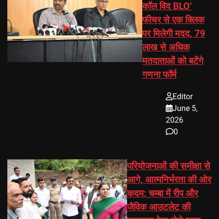
कॉल विद BLO’
फीचर से एक क्लिक
पर मिलेगी मदद, 79
लाख से अधिक
मतदाताओं को बटेंगे
गणना फॉर्म
Editor
June 5,
2026
0
परियोजनाओं की समीक्षा से
आगे, आत्मनिर्भरता की ओर
कदम: चम्बा में रीप और
जैविक आउटलेट की