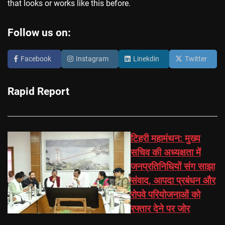
that looks or works like this before.
Follow us on:
Facebook
Instagram
Linekdin
Twitter
Rapid Report
टिहरी महामंथन: मुख्य
सचिव की अध्यक्षता में
जनप्रतिनिधियों संग साझा
संवाद, आपदा प्रबंधन और
रोपवे परियोजनाओं को
रफ्तार देने पर जोर