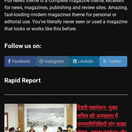
Full News theme is a complete magazine theme, excellent
for news, magazines, publishing and review sites. Amazing,
fast-loading modern magazines theme for personal or
editorial use. You’ve literally never seen or used a magazine
that looks or works like this before.
Follow us on:
Facebook
Instagram
Linekdin
Twitter
Rapid Report
टिहरी महामंथन: मुख्य
सचिव की अध्यक्षता में
जनप्रतिनिधियों संग साझा