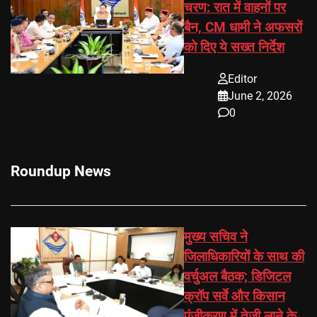
चरण: रात में वाहनों पर
बैन, CM धामी ने अफसरों
को दिए ये सख्त निर्देश
Editor
June 2, 2026
0
Roundup News
मुख्य सचिव ने
जिलाधिकारियों के साथ की
वर्चुअल बैठक; डिजिटल
क्रॉप सर्वे और किसान
पंजीकरण में तेजी लाने के