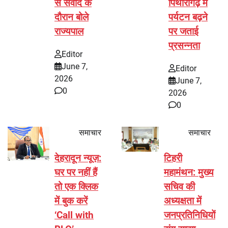
से संवाद के
पिथौरागढ़ में
दौरान बोले
पर्यटन बढ़ने
राज्यपाल
पर जताई
प्रसन्नता
Editor
June 7,
Editor
2026
June 7,
0
2026
0
समाचार
समाचार
देहरादून न्यूज़:
टिहरी
घर पर नहीं हैं
महामंथन: मुख्य
तो एक क्लिक
सचिव की
में बुक करें
अध्यक्षता में
‘Call with
जनप्रतिनिधियों