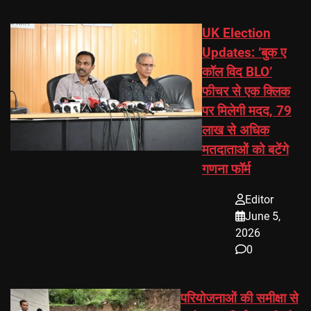
UK Election
Updates: ‘बुक ए
कॉल विद BLO’
फीचर से एक क्लिक
पर मिलेगी मदद, 79
लाख से अधिक
मतदाताओं को बटेंगे
गणना फॉर्म
Editor
June 5,
2026
0
परियोजनाओं की समीक्षा से