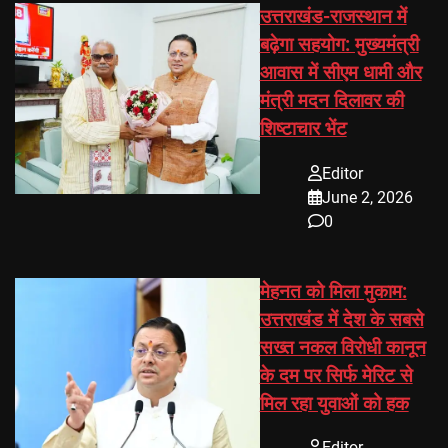
उत्तराखंड-राजस्थान में
बढ़ेगा सहयोग: मुख्यमंत्री
आवास में सीएम धामी और
मंत्री मदन दिलावर की
शिष्टाचार भेंट
Editor
June 2, 2026
0
मेहनत को मिला मुकाम:
उत्तराखंड में देश के सबसे
सख्त नकल विरोधी कानून
के दम पर सिर्फ मेरिट से
मिल रहा युवाओं को हक
Editor