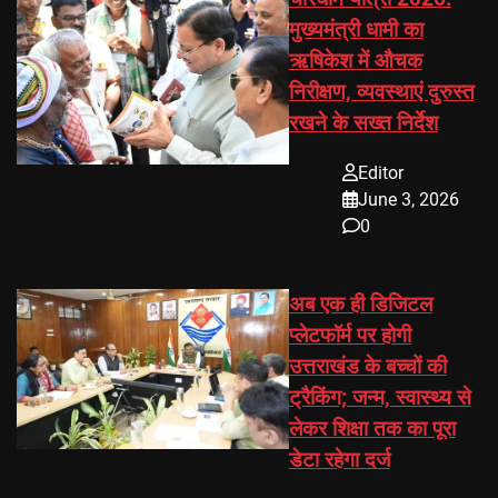
मुख्यमंत्री धामी का
ऋषिकेश में औचक
निरीक्षण, व्यवस्थाएं दुरुस्त
रखने के सख्त निर्देश
Editor
June 3, 2026
0
अब एक ही डिजिटल
प्लेटफॉर्म पर होगी
उत्तराखंड के बच्चों की
ट्रैकिंग; जन्म, स्वास्थ्य से
लेकर शिक्षा तक का पूरा
डेटा रहेगा दर्ज