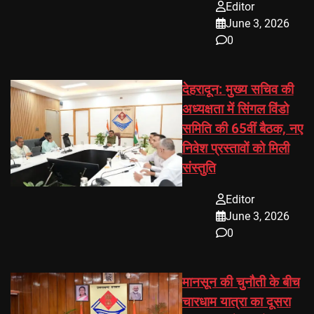
Editor
June 3, 2026
0
देहरादून: मुख्य सचिव की
अध्यक्षता में सिंगल विंडो
समिति की 65वीं बैठक, नए
निवेश प्रस्तावों को मिली
संस्तुति
Editor
June 3, 2026
0
मानसून की चुनौती के बीच
चारधाम यात्रा का दूसरा