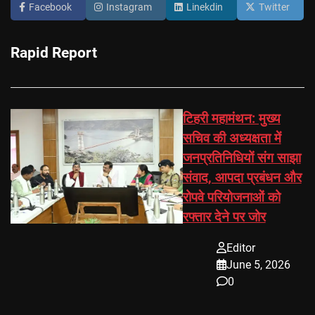
Facebook
Instagram
Linekdin
Twitter
Rapid Report
टिहरी महामंथन: मुख्य
सचिव की अध्यक्षता में
जनप्रतिनिधियों संग साझा
संवाद, आपदा प्रबंधन और
रोपवे परियोजनाओं को
रफ्तार देने पर जोर
Editor
June 5, 2026
0