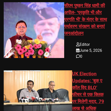
सीएम पुष्कर सिंह धामी की
अपील- ‘प्रकृति भी और
प्रगति भी’ के मंत्र के साथ
पर्यावरण संरक्षण को बनाएं
जनआंदोलन
Editor
June 5, 2026
0
UK Election
Updates: ‘बुक ए
कॉल विद BLO’
फीचर से एक क्लिक
पर मिलेगी मदद, 79
लाख से अधिक