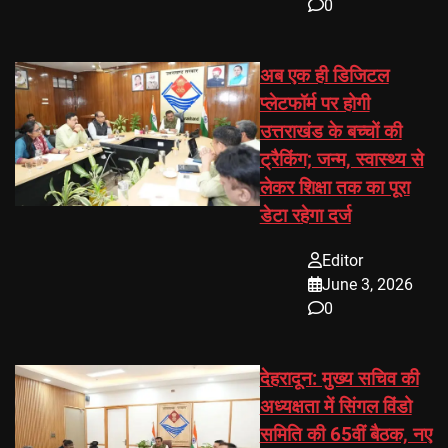
0
अब एक ही डिजिटल
प्लेटफॉर्म पर होगी
उत्तराखंड के बच्चों की
ट्रैकिंग; जन्म, स्वास्थ्य से
लेकर शिक्षा तक का पूरा
डेटा रहेगा दर्ज
Editor
June 3, 2026
0
देहरादून: मुख्य सचिव की
अध्यक्षता में सिंगल विंडो
समिति की 65वीं बैठक, नए