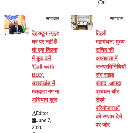
0
समाचार
समाचार
देहरादून न्यूज़:
टिहरी
घर पर नहीं हैं
महामंथन: मुख्य
तो एक क्लिक
सचिव की
में बुक करें
अध्यक्षता में
‘Call with
जनप्रतिनिधियों
BLO’,
संग साझा
उत्तराखंड में
संवाद, आपदा
मतदाता गणना
प्रबंधन और
अभियान शुरू
रोपवे
परियोजनाओं
Editor
को रफ्तार देने
June 7,
पर जोर
2026