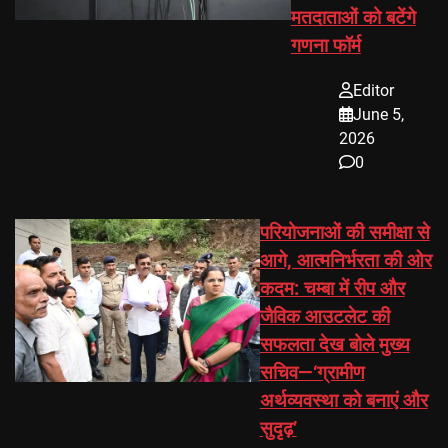
मतदाताओं को बटेंगे
गणना फॉर्म
Editor
June 5,
2026
0
परियोजनाओं की समीक्षा से
आगे, आत्मनिर्भरता की ओर
कदम: चम्बा में रीप और
जैविक आउटलेट की
सफलता देख बोले मुख्य
सचिव—‘ग्रामीण
अर्थव्यवस्था को बनाएं और
सुदृढ़’