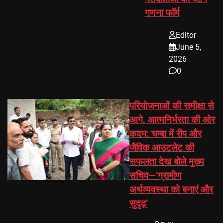
गणना फॉर्म
Editor
June 5,
2026
0
परियोजनाओं की समीक्षा से
आगे, आत्मनिर्भरता की ओर
कदम: चम्बा में रीप और
जैविक आउटलेट की
सफलता देख बोले मुख्य
सचिव—‘ग्रामीण
अर्थव्यवस्था को बनाएं और
सुदृढ़’