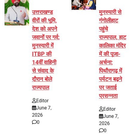
उत्तराखण्ड
मुनस्यारी से
वीरों की भूमि,
गंगोलीहाट
देश को अपने
पहुंचे
जवानों पर गर्व:
राज्यपाल, हाट
मुनस्यारी में
कालिका मंदिर
ITBP की
में की पूजा-
14वीं वाहिनी
अर्चना;
से संवाद के
पिथौरागढ़ में
दौरान बोले
पर्यटन बढ़ने
राज्यपाल
पर जताई
प्रसन्नता
Editor
June 7,
Editor
2026
June 7,
0
2026
0