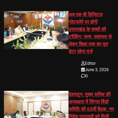
अब एक ही डिजिटल
प्लेटफॉर्म पर होगी
उत्तराखंड के बच्चों की
ट्रैकिंग; जन्म, स्वास्थ्य से
लेकर शिक्षा तक का पूरा
डेटा रहेगा दर्ज
Editor
June 3, 2026
0
देहरादून: मुख्य सचिव की
अध्यक्षता में सिंगल विंडो
समिति की 65वीं बैठक, नए
निवेश प्रस्तावों को मिली