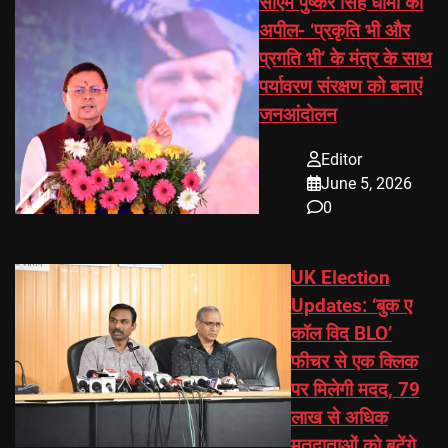
सीएम पुष्कर सिंह धामी की
अपील- ‘प्रकृति भी और
प्रगति भी’ के मंत्र के साथ
पर्यावरण संरक्षण को बनाएं
जनआंदोलन
Editor
June 5, 2026
0
UK Election
Updates: ‘बुक ए
कॉल विद BLO’
फीचर से एक क्लिक
पर मिलेगी मदद, 79
लाख से अधिक
मतदाताओं को बटेंगे