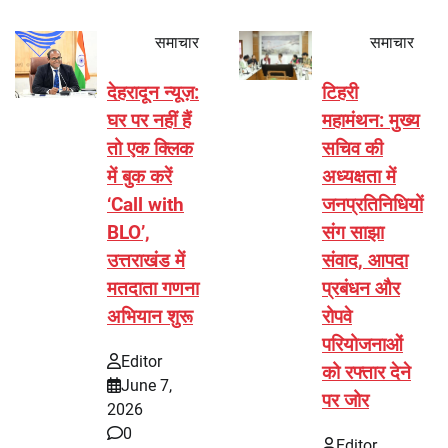
समाचार
समाचार
देहरादून न्यूज़:
टिहरी
घर पर नहीं हैं
महामंथन: मुख्य
तो एक क्लिक
सचिव की
में बुक करें
अध्यक्षता में
‘Call with
जनप्रतिनिधियों
BLO’,
संग साझा
उत्तराखंड में
संवाद, आपदा
मतदाता गणना
प्रबंधन और
अभियान शुरू
रोपवे
परियोजनाओं
Editor
को रफ्तार देने
June 7,
पर जोर
2026
0
Editor