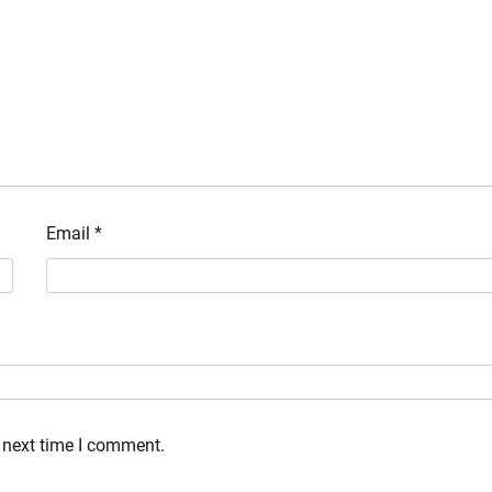
जनप्रतिनिधियों संग साझा संवाद, आपदा प्रबंधन और
रोपवे परियोजनाओं को रफ्तार देने पर जोर
Editor
June 5, 2026
0
Email
*
 next time I comment.