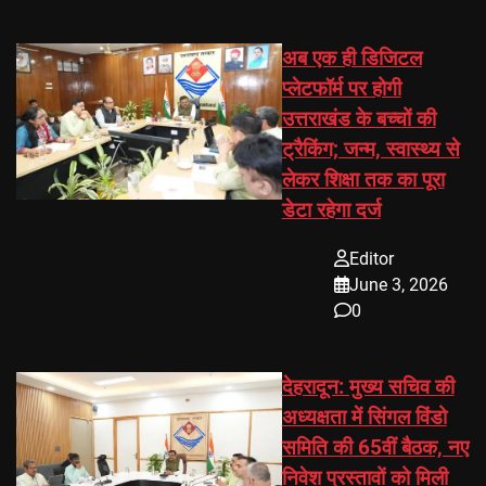
अब एक ही डिजिटल
प्लेटफॉर्म पर होगी
उत्तराखंड के बच्चों की
ट्रैकिंग; जन्म, स्वास्थ्य से
लेकर शिक्षा तक का पूरा
डेटा रहेगा दर्ज
Editor
June 3, 2026
0
देहरादून: मुख्य सचिव की
अध्यक्षता में सिंगल विंडो
समिति की 65वीं बैठक, नए
निवेश प्रस्तावों को मिली