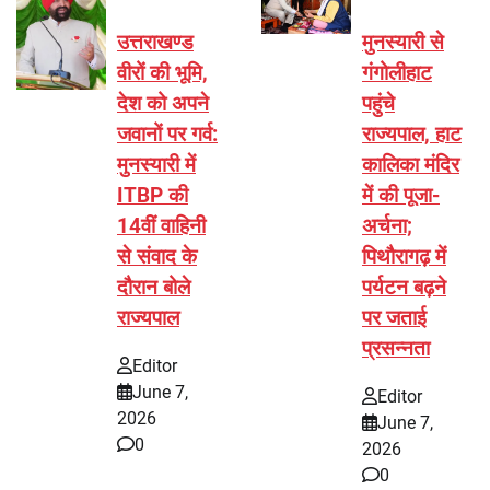
उत्तराखण्ड
मुनस्यारी से
वीरों की भूमि,
गंगोलीहाट
देश को अपने
पहुंचे
जवानों पर गर्व:
राज्यपाल, हाट
मुनस्यारी में
कालिका मंदिर
ITBP की
में की पूजा-
14वीं वाहिनी
अर्चना;
से संवाद के
पिथौरागढ़ में
दौरान बोले
पर्यटन बढ़ने
राज्यपाल
पर जताई
प्रसन्नता
Editor
June 7,
Editor
2026
June 7,
0
2026
0