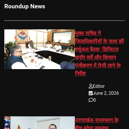
Roundup News
मुख्य सचिव ने
जिलाधिकारियों के साथ की
वर्चुअल बैठक; डिजिटल
क्रॉप सर्वे और किसान
पंजीकरण में तेजी लाने के
निर्देश
Editor
June 2, 2026
0
उत्तराखंड-राजस्थान के
बीच बढ़ेगा समन्वय,