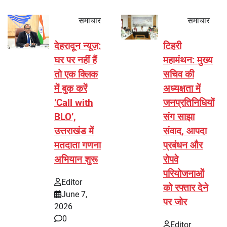
समाचार
समाचार
देहरादून न्यूज़:
टिहरी
घर पर नहीं हैं
महामंथन: मुख्य
तो एक क्लिक
सचिव की
में बुक करें
अध्यक्षता में
‘Call with
जनप्रतिनिधियों
BLO’,
संग साझा
उत्तराखंड में
संवाद, आपदा
मतदाता गणना
प्रबंधन और
अभियान शुरू
रोपवे
परियोजनाओं
Editor
को रफ्तार देने
June 7,
पर जोर
2026
0
Editor