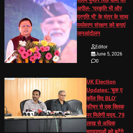
सीएम पुष्कर सिंह धामी की
अपील- ‘प्रकृति भी और
प्रगति भी’ के मंत्र के साथ
पर्यावरण संरक्षण को बनाएं
जनआंदोलन
Editor
June 5, 2026
0
UK Election
Updates: ‘बुक ए
कॉल विद BLO’
फीचर से एक क्लिक
पर मिलेगी मदद, 79
लाख से अधिक
मतदाताओं को बटेंगे