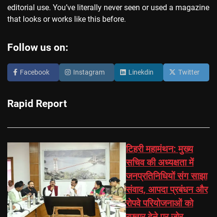
editorial use. You’ve literally never seen or used a magazine
that looks or works like this before.
Follow us on:
Facebook
Instagram
Linekdin
Twitter
Rapid Report
टिहरी महामंथन: मुख्य
सचिव की अध्यक्षता में
जनप्रतिनिधियों संग साझा
संवाद, आपदा प्रबंधन और
रोपवे परियोजनाओं को
रफ्तार देने पर जोर