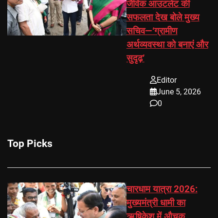
जैविक आउटलेट की
सफलता देख बोले मुख्य
सचिव—‘ग्रामीण
अर्थव्यवस्था को बनाएं और
सुदृढ़’
Editor
June 5, 2026
0
Top Picks
चारधाम यात्रा 2026:
मुख्यमंत्री धामी का
ऋषिकेश में औचक