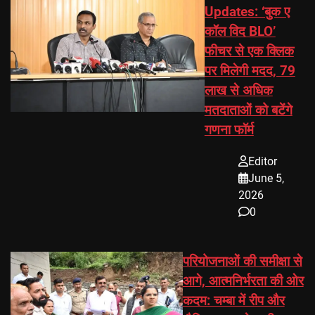
Updates: ‘बुक ए
कॉल विद BLO’
फीचर से एक क्लिक
पर मिलेगी मदद, 79
लाख से अधिक
मतदाताओं को बटेंगे
गणना फॉर्म
Editor
June 5,
2026
0
परियोजनाओं की समीक्षा से
आगे, आत्मनिर्भरता की ओर
कदम: चम्बा में रीप और