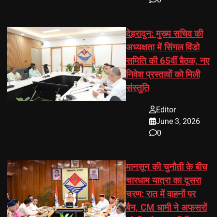
देहरादून: मुख्य सचिव की
अध्यक्षता में सिंगल विंडो
समिति की 65वीं बैठक, नए
निवेश प्रस्तावों को मिली
संस्तुति
Editor
June 3, 2026
0
मानसून की चुनौती के बीच
चारधाम यात्रा का दूसरा
चरण: रात में वाहनों पर
बैन, CM धामी ने अफसरों