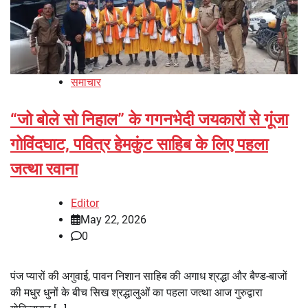
समाचार
“जो बोले सो निहाल” के गगनभेदी जयकारों से गूंजा
गोविंदघाट, पवित्र हेमकुंट साहिब के लिए पहला
जत्था रवाना
Editor
May 22, 2026
0
पंज प्यारों की अगुवाई, पावन निशान साहिब की अगाध श्रद्धा और बैण्ड-बाजों
की मधुर धुनों के बीच सिख श्रद्धालुओं का पहला जत्था आज गुरुद्वारा