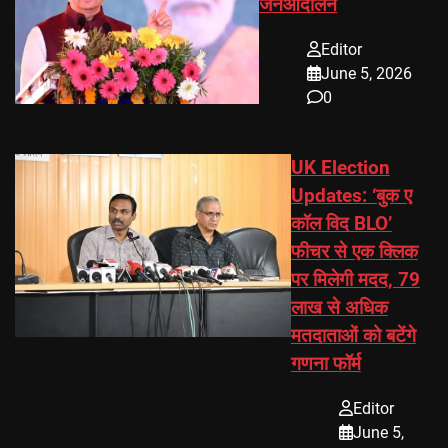
जनआंदोलन
Editor
June 5, 2026
0
UK Election
Updates: ‘बुक ए
कॉल विद BLO’
फीचर से एक क्लिक
पर मिलेगी मदद, 79
लाख से अधिक
मतदाताओं को बटेंगे
गणना फॉर्म
Editor
June 5,