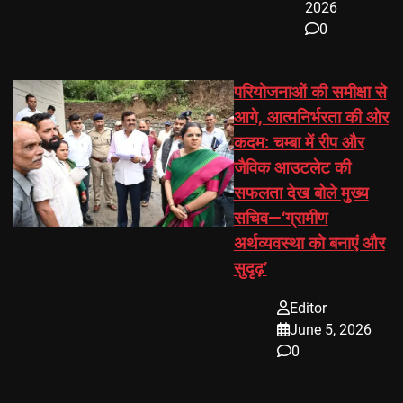
2026
0
परियोजनाओं की समीक्षा से
आगे, आत्मनिर्भरता की ओर
कदम: चम्बा में रीप और
जैविक आउटलेट की
सफलता देख बोले मुख्य
सचिव—‘ग्रामीण
अर्थव्यवस्था को बनाएं और
सुदृढ़’
Editor
June 5, 2026
0