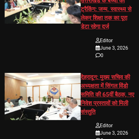
उत्तराखंड के बच्चों की
ट्रैकिंग; जन्म, स्वास्थ्य से
लेकर शिक्षा तक का पूरा
डेटा रहेगा दर्ज
Editor
June 3, 2026
0
देहरादून: मुख्य सचिव की
अध्यक्षता में सिंगल विंडो
समिति की 65वीं बैठक, नए
निवेश प्रस्तावों को मिली
संस्तुति
Editor
June 3, 2026