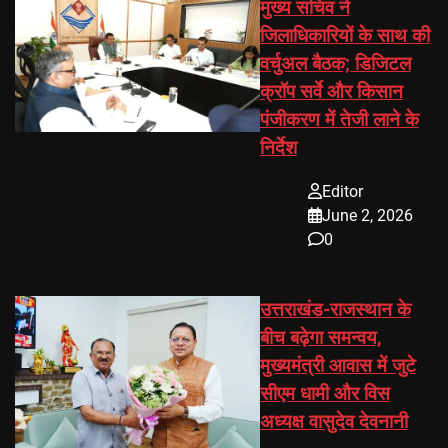
मुख्य सचिव ने
जिलाधिकारियों के साथ की
वर्चुअल बैठक; डिजिटल
क्रॉप सर्वे और किसान
पंजीकरण में तेजी लाने के
निर्देश
Editor
June 2, 2026
0
उत्तराखंड-राजस्थान के
बीच बढ़ेगा समन्वय,
मुख्यमंत्री आवास में जुटे
सीएम धामी और विस
अध्यक्ष वासुदेव देवनानी