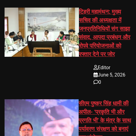
टिहरी महामंथन: मुख्य
सचिव की अध्यक्षता में
जनप्रतिनिधियों संग साझा
संवाद, आपदा प्रबंधन और
रोपवे परियोजनाओं को
रफ्तार देने पर जोर
Editor
June 5, 2026
0
सीएम पुष्कर सिंह धामी की
अपील- ‘प्रकृति भी और
प्रगति भी’ के मंत्र के साथ
पर्यावरण संरक्षण को बनाएं