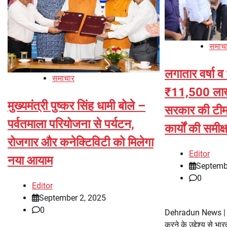
समाच
लगातार वर्षा व
समाचार
₹11,500 लाख क
मुख्यमंत्री पुष्कर सिंह धामी बोले –
सरकार की टीम न
पर्वतमाला परियोजना से पर्यटन,
कार्यों की समीक्
रोजगार और कनेक्टिविटी को मिलेगा
Editor
नया आयाम
Septemb
0
Editor
September 2, 2025
0
Dehradun News | आ
करने के उद्देश्य से 