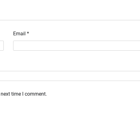
जनप्रतिनिधियों संग साझा संवाद, आपदा प्रबंधन और
रोपवे परियोजनाओं को रफ्तार देने पर जोर
Editor
Email
*
June 5, 2026
0
 next time I comment.