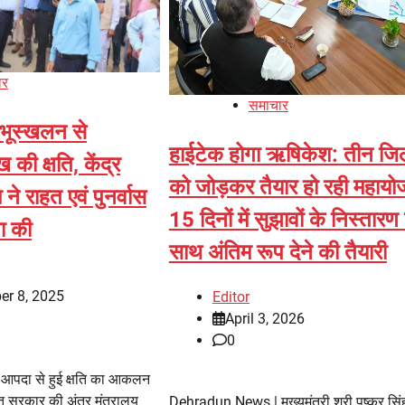
ार
समाचार
 भूस्खलन से
हाईटेक होगा ऋषिकेश: तीन जिल
ी क्षति, केंद्र
को जोड़कर तैयार हो रही महायो
े राहत एवं पुनर्वास
15 दिनों में सुझावों के निस्तारण
षा की
साथ अंतिम रूप देने की तैयारी
er 8, 2025
Editor
April 3, 2026
0
पदा से हुई क्षति का आकलन
भारत सरकार की अंतर मंत्रालय
Dehradun News | मुख्यमंत्री श्री पुष्कर सिं