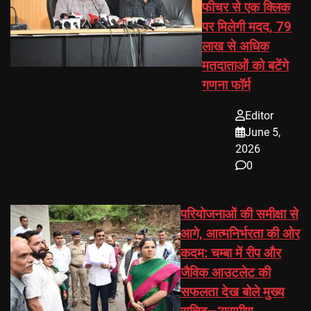
फीचर से एक क्लिक
पर मिलेगी मदद, 79
लाख से अधिक
मतदाताओं को बटेंगे
गणना फॉर्म
Editor
June 5,
2026
0
परियोजनाओं की समीक्षा से
आगे, आत्मनिर्भरता की ओर
कदम: चम्बा में रीप और
जैविक आउटलेट की
सफलता देख बोले मुख्य