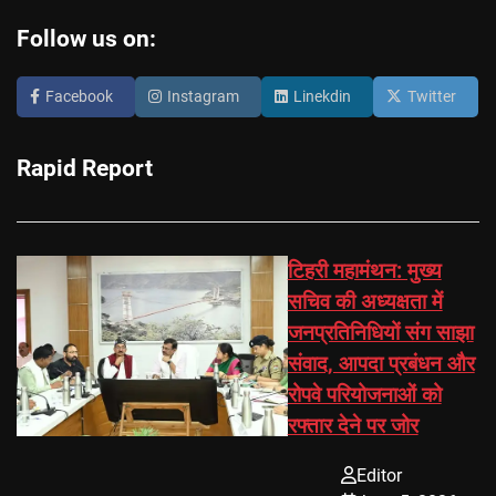
Follow us on:
Facebook
Instagram
Linekdin
Twitter
Rapid Report
टिहरी महामंथन: मुख्य
सचिव की अध्यक्षता में
जनप्रतिनिधियों संग साझा
संवाद, आपदा प्रबंधन और
रोपवे परियोजनाओं को
रफ्तार देने पर जोर
Editor