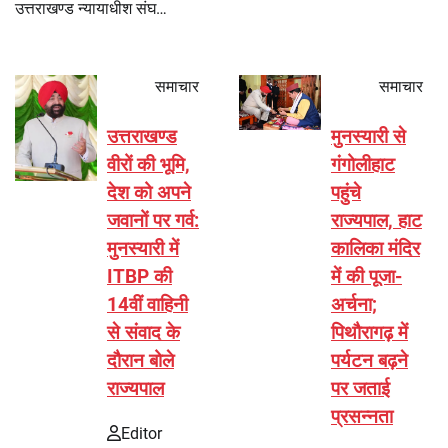
उत्तराखण्ड न्यायाधीश संघ…
समाचार
समाचार
उत्तराखण्ड
मुनस्यारी से
वीरों की भूमि,
गंगोलीहाट
देश को अपने
पहुंचे
जवानों पर गर्व:
राज्यपाल, हाट
मुनस्यारी में
कालिका मंदिर
ITBP की
में की पूजा-
14वीं वाहिनी
अर्चना;
से संवाद के
पिथौरागढ़ में
दौरान बोले
पर्यटन बढ़ने
राज्यपाल
पर जताई
प्रसन्नता
Editor