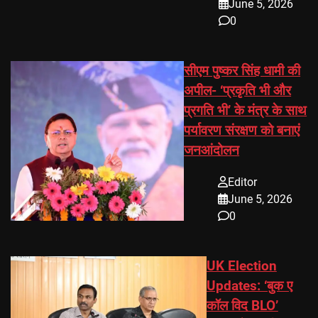
June 5, 2026
0
सीएम पुष्कर सिंह धामी की
अपील- ‘प्रकृति भी और
प्रगति भी’ के मंत्र के साथ
पर्यावरण संरक्षण को बनाएं
जनआंदोलन
Editor
June 5, 2026
0
UK Election
Updates: ‘बुक ए
कॉल विद BLO’