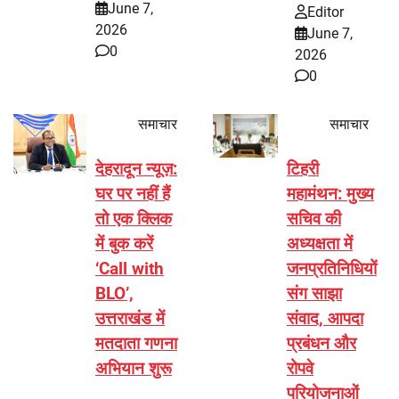
June 7,
Editor
2026
June 7,
0
2026
0
समाचार
समाचार
देहरादून न्यूज़:
टिहरी
घर पर नहीं हैं
महामंथन: मुख्य
तो एक क्लिक
सचिव की
में बुक करें
अध्यक्षता में
‘Call with
जनप्रतिनिधियों
BLO’,
संग साझा
उत्तराखंड में
संवाद, आपदा
मतदाता गणना
प्रबंधन और
अभियान शुरू
रोपवे
परियोजनाओं