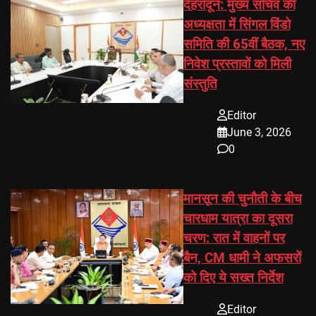
देहरादून: मुख्य सचिव की
अध्यक्षता में सिंगल विंडो
समिति की 65वीं बैठक, नए
निवेश प्रस्तावों को मिली
संस्तुति
Editor
June 3, 2026
0
मानसून की चुनौती के बीच
चारधाम यात्रा का दूसरा
चरण: रात में वाहनों पर
बैन, CM धामी ने अफसरों
को दिए ये सख्त निर्देश
Editor