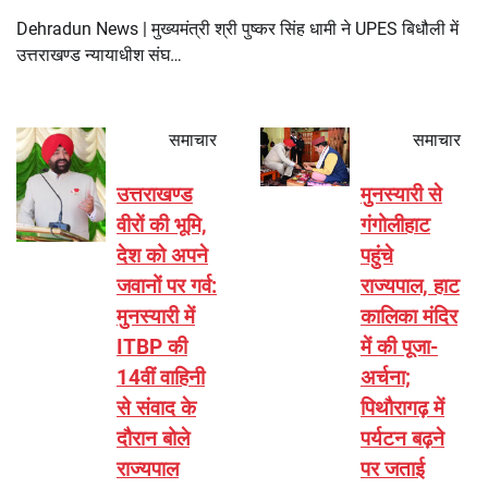
Dehradun News | मुख्यमंत्री श्री पुष्कर सिंह धामी ने UPES बिधौली में
उत्तराखण्ड न्यायाधीश संघ…
समाचार
समाचार
उत्तराखण्ड
मुनस्यारी से
वीरों की भूमि,
गंगोलीहाट
देश को अपने
पहुंचे
जवानों पर गर्व:
राज्यपाल, हाट
मुनस्यारी में
कालिका मंदिर
ITBP की
में की पूजा-
14वीं वाहिनी
अर्चना;
से संवाद के
पिथौरागढ़ में
दौरान बोले
पर्यटन बढ़ने
राज्यपाल
पर जताई