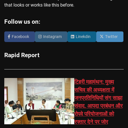
that looks or works like this before.
Follow us on:
Facebook
Instagram
Linekdin
Twitter
Rapid Report
टिहरी महामंथन: मुख्य
सचिव की अध्यक्षता में
जनप्रतिनिधियों संग साझा
संवाद, आपदा प्रबंधन और
रोपवे परियोजनाओं को
रफ्तार देने पर जोर