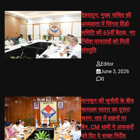
देहरादून: मुख्य सचिव की
अध्यक्षता में सिंगल विंडो
समिति की 65वीं बैठक, नए
निवेश प्रस्तावों को मिली
संस्तुति
Editor
June 3, 2026
0
मानसून की चुनौती के बीच
चारधाम यात्रा का दूसरा
चरण: रात में वाहनों पर
बैन, CM धामी ने अफसरों
को दिए ये सख्त निर्देश