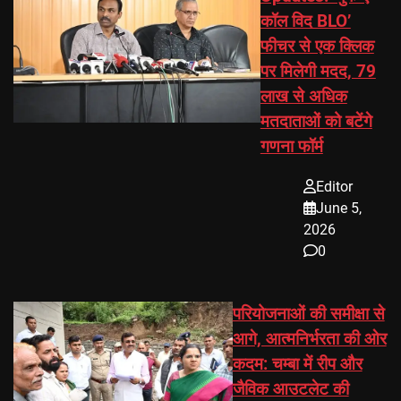
कॉल विद BLO’
फीचर से एक क्लिक
पर मिलेगी मदद, 79
लाख से अधिक
मतदाताओं को बटेंगे
गणना फॉर्म
Editor
June 5,
2026
0
परियोजनाओं की समीक्षा से
आगे, आत्मनिर्भरता की ओर
कदम: चम्बा में रीप और
जैविक आउटलेट की