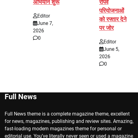
अभियान शुरू
रोपवे
परियोजनाओं
Editor
को रफ्तार देने
June 7,
पर जोर
2026
0
Editor
June 5,
2026
0
Full News
Full News theme is a complete magazine theme, excellent
for news, magazines, publishing and review sites. Amazing,
fast-loading modern magazines theme for personal or
editorial use. You’ve literally never seen or used a magazine