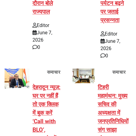
दौरान बोले
पर्यटन बढ़ने
राज्यपाल
पर जताई
प्रसन्नता
Editor
June 7,
Editor
2026
June 7,
0
2026
0
समाचार
समाचार
देहरादून न्यूज़:
टिहरी
घर पर नहीं हैं
महामंथन: मुख्य
तो एक क्लिक
सचिव की
में बुक करें
अध्यक्षता में
‘Call with
जनप्रतिनिधियों
BLO’,
संग साझा