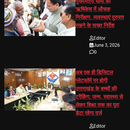
मुख्यमंत्री धामी का
ऋषिकेश में औचक
निरीक्षण, व्यवस्थाएं दुरुस्त
रखने के सख्त निर्देश
Editor
June 3, 2026
0
अब एक ही डिजिटल
प्लेटफॉर्म पर होगी
उत्तराखंड के बच्चों की
ट्रैकिंग; जन्म, स्वास्थ्य से
लेकर शिक्षा तक का पूरा
डेटा रहेगा दर्ज
Editor