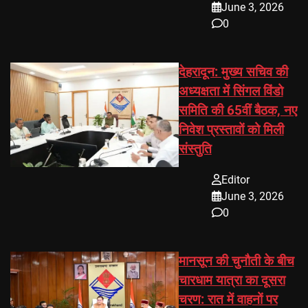
June 3, 2026
0
देहरादून: मुख्य सचिव की
अध्यक्षता में सिंगल विंडो
समिति की 65वीं बैठक, नए
निवेश प्रस्तावों को मिली
संस्तुति
Editor
June 3, 2026
0
मानसून की चुनौती के बीच
चारधाम यात्रा का दूसरा
चरण: रात में वाहनों पर