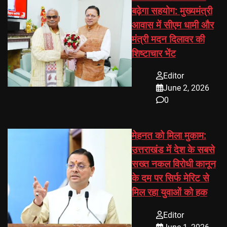
बढ़ेगा सहयोग: मुख्यमंत्री
आवास में सीएम धामी और
मंत्री मदन दिलावर की
शिष्टाचार भेंट
Editor
June 2, 2026
0
मेहनत को मिला मुकाम:
उत्तराखंड में देश के सबसे
सख्त नकल विरोधी कानून
के दम पर सिर्फ मेरिट से
मिल रहा युवाओं को हक
Editor