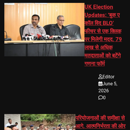
UK Election
Updates: ‘बुक ए
कॉल विद BLO’
फीचर से एक क्लिक
पर मिलेगी मदद, 79
लाख से अधिक
मतदाताओं को बटेंगे
गणना फॉर्म
Editor
June 5,
2026
0
परियोजनाओं की समीक्षा से
आगे, आत्मनिर्भरता की ओर