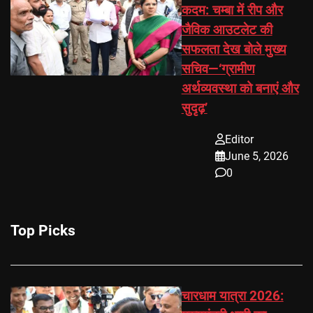
कदम: चम्बा में रीप और
जैविक आउटलेट की
सफलता देख बोले मुख्य
सचिव—‘ग्रामीण
अर्थव्यवस्था को बनाएं और
सुदृढ़’
Editor
June 5, 2026
0
Top Picks
चारधाम यात्रा 2026: