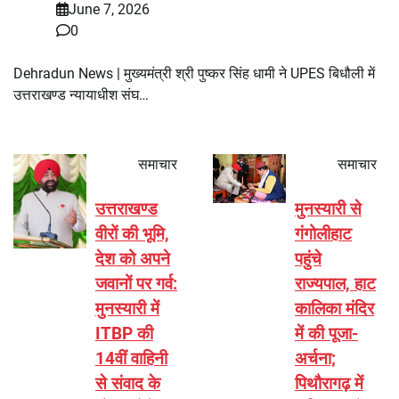
June 7, 2026
0
Dehradun News | मुख्यमंत्री श्री पुष्कर सिंह धामी ने UPES बिधौली में
उत्तराखण्ड न्यायाधीश संघ…
समाचार
समाचार
उत्तराखण्ड
मुनस्यारी से
वीरों की भूमि,
गंगोलीहाट
देश को अपने
पहुंचे
जवानों पर गर्व:
राज्यपाल, हाट
मुनस्यारी में
कालिका मंदिर
ITBP की
में की पूजा-
14वीं वाहिनी
अर्चना;
से संवाद के
पिथौरागढ़ में